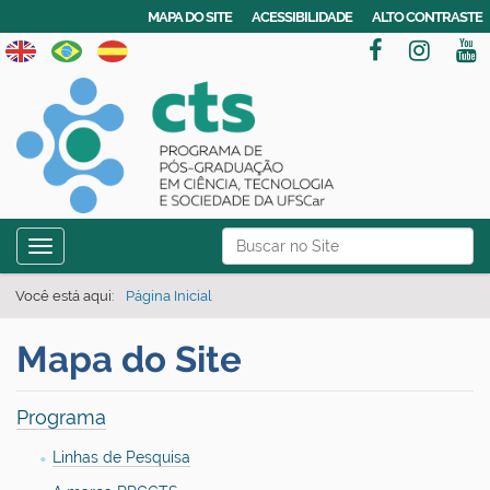
MAPA DO SITE
ACESSIBILIDADE
ALTO CONTRASTE
N
Busca
Toggle navigation
a
Busca Avançada…
v
Você está aqui:
Página Inicial
e
Mapa do Site
g
a
ç
Programa
ã
Linhas de Pesquisa
o