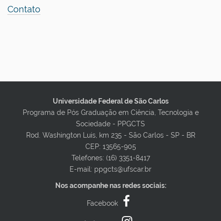
Contato
Universidade Federal de São Carlos
Programa de Pós Graduação em Ciência, Tecnologia e
Sociedade - PPGCTS
Rod. Washington Luis, km 235 - São Carlos - SP - BR
CEP: 13565-905
Telefones: (16) 3351-8417
E-mail: ppgcts@ufscar.br
Nos acompanhe nas redes sociais:
Facebook