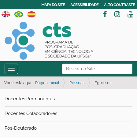
MAPA DO SITE
ACESSIBILIDADE
ALTO CONTRASTE
N
Busca
Toggle navigation
a
Busca Avançada…
v
Você está aqui:
Página Inicial
Pessoas
Egressos
e
Docentes Permanentes
g
a
Docentes Colaboradores
ç
ã
Pós-Doutorado
o