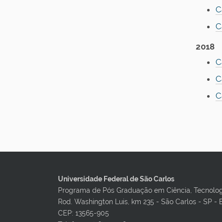
C
C
2018
C
C
C
Universidade Federal de São Carlos
Programa de Pós Graduação em Ciência, Tecnolo
Rod. Washington Luis, km 235 - São Carlos - SP - 
CEP: 13565-905