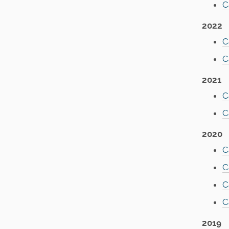
C
2022
C
C
2021
C
C
2020
C
C
C
C
2019