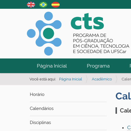
N
Página Inicial
Programa
a
v
Você está aqui:
Página Inicial
Acadêmico
Cale
e
Cal
Horário
g
a
Calendários
Cal
ç
ã
Disciplinas
C
o