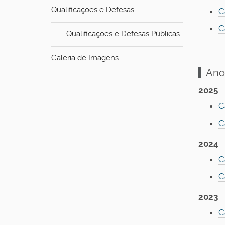
Qualificações e Defesas
C
C
Qualificações e Defesas Públicas
Galeria de Imagens
Ano
2025
C
C
2024
C
C
2023
C