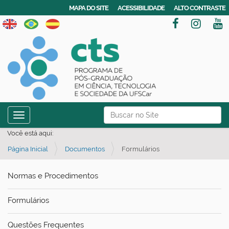
MAPA DO SITE
ACESSIBILIDADE
ALTO CONTRASTE
N
Busca
Toggle navigation
a
Busca Avançada…
Você está aqui:
v
Página Inicial
Documentos
Formulários
e
g
Normas e Procedimentos
a
ç
Formulários
ã
o
Questões Frequentes