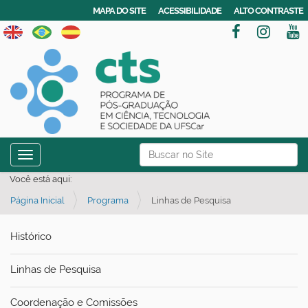
MAPA DO SITE
ACESSIBILIDADE
ALTO CONTRASTE
N
Busca
Toggle navigation
a
Busca Avançada…
Você está aqui:
v
Página Inicial
Programa
Linhas de Pesquisa
e
g
Histórico
a
ç
Linhas de Pesquisa
ã
o
Coordenação e Comissões