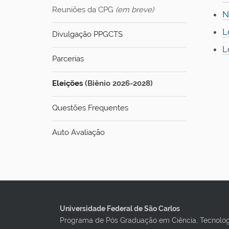
Reuniões da CPG
(em breve)
N
L
Divulgação PPGCTS
L
Parcerias
Eleições
(Biênio 2026-2028)
Questões Frequentes
Auto Avaliação
Universidade Federal de São Carlos
Programa de Pós Graduação em Ciência, Tecnolo