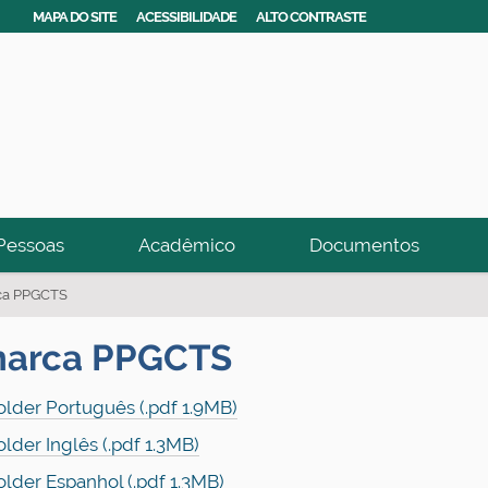
MAPA DO SITE
ACESSIBILIDADE
ALTO CONTRASTE
Pessoas
Acadêmico
Documentos
ca PPGCTS
marca PPGCTS
older Português (.pdf 1.9MB)
older Inglês (.pdf 1.3MB)
older Espanhol (.pdf 1.3MB)