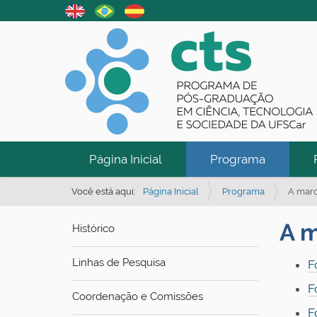
N
Página Inicial
Programa
a
v
Você está aqui:
Página Inicial
Programa
A mar
e
A 
Histórico
g
a
Linhas de Pesquisa
F
ç
F
ã
Coordenação e Comissões
o
F