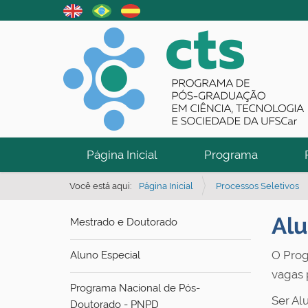
N
Página Inicial
Programa
a
v
Você está aqui:
Página Inicial
Processos Seletivos
e
Alu
Mestrado e Doutorado
g
a
O Prog
Aluno Especial
ç
vagas 
ã
Programa Nacional de Pós-
o
Ser Al
Doutorado - PNPD