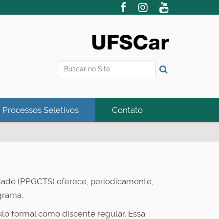
Busca
Busca Avançada…
Processos Seletivos
Contato
ade (PPGCTS) oferece, periodicamente,
grama.
culo formal como discente regular. Essa