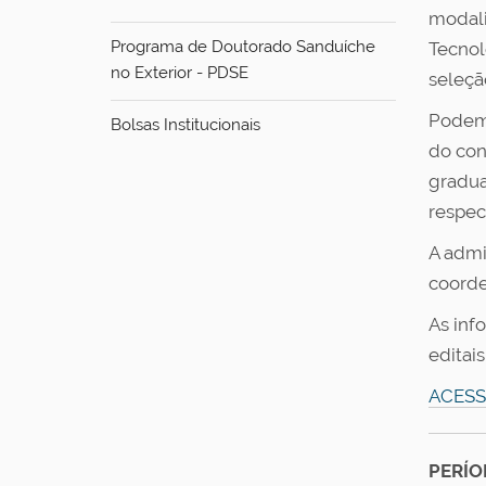
modali
Programa de Doutorado Sanduíche
Tecnol
no Exterior - PDSE
seleçã
Podem 
Bolsas Institucionais
do con
gradua
respec
A admi
coorde
As inf
editais
ACESS
PERÍO