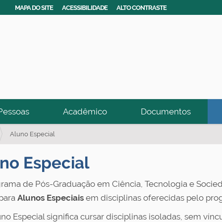
MAPA DO SITE
ACESSIBILIDADE
ALTO CONTRASTE
Pessoas
Acadêmico
Documentos
Aluno Especial
no Especial
rama de Pós-Graduação em Ciência, Tecnologia e Socied
para
Alunos Especiais
em disciplinas oferecidas pelo pro
uno Especial significa cursar disciplinas isoladas, sem vín