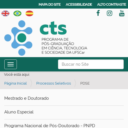
MAPA DO SITE
ACESSIBILIDADE
ALTO CONTRASTE
N
Busca
Toggle navigation
a
Busca Avançada…
Você está aqui:
v
Página Inicial
Processos Seletivos
PDSE
e
g
Mestrado e Doutorado
a
ç
Aluno Especial
ã
o
Programa Nacional de Pós-Doutorado - PNPD