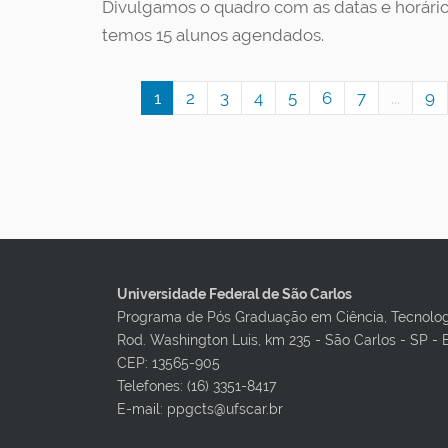
Divulgamos o quadro com as datas e horári
temos 15 alunos agendados.
1
2
3
4
5
6
7
...
9
Universidade Federal de São Carlos
Programa de Pós Graduação em Ciência, Tecnolo
Rod. Washington Luis, km 235 - São Carlos - SP - 
CEP: 13565-905
Telefones: (16) 3351-8417
E-mail: ppgcts@ufscar.br