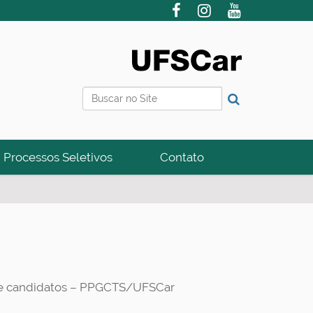
Busca
Busca Avançada…
Processos Seletivos
Contato
 de candidatos – PPGCTS/UFSCar