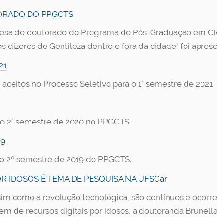
TORADO DO PPGCTS
defesa de doutorado do Programa de Pós-Graduação em Ci
os dizeres de Gentileza dentro e fora da cidade" foi apre
21
m aceitos no Processo Seletivo para o 1° semestre de 2021
s no 2° semestre de 2020 no PPGCTS
19
s no 2º semestre de 2019 do PPGCTS.
R IDOSOS É TEMA DE PESQUISA NA UFSCar
m como a revolução tecnológica, são contínuos e ocorr
m de recursos digitais por idosos, a doutoranda Brunella