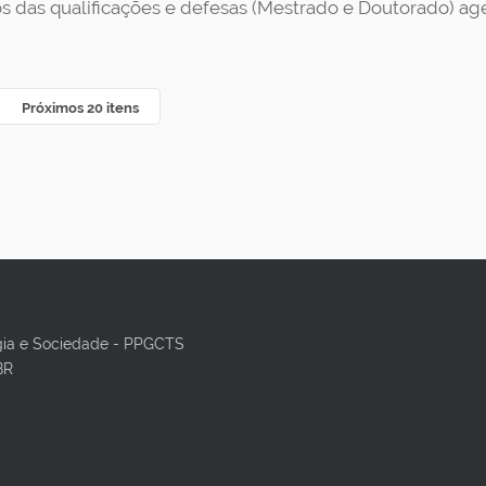
os das qualificações e defesas (Mestrado e Doutorado) a
Próximos 20 itens
gia e Sociedade - PPGCTS
BR