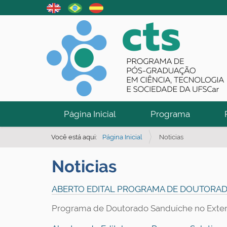
N
Página Inicial
Programa
a
v
Você está aqui:
Página Inicial
Noticias
e
Noticias
g
a
ABERTO EDITAL PROGRAMA DE DOUTORAD
ç
ã
Programa de Doutorado Sanduíche no Exteri
o