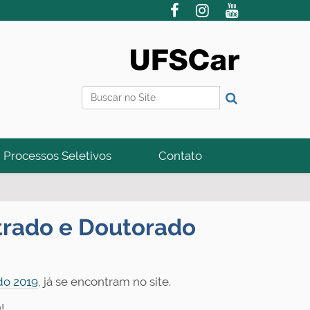
Busca
Busca Avançada…
Processos Seletivos
Contato
strado e Doutorado
do 2019
, já se encontram no site.
!