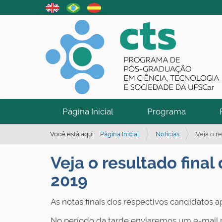
N
Página Inicial
Programa
a
v
Você está aqui:
Página Inicial
Noticias
Veja o r
e
Veja o resultado fina
g
a
2019
ç
As notas finais dos respectivos candidatos 
ã
o
No período da tarde enviaremos um e-mail pa