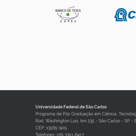
Universidade Federal de São Carlos
Programa de Pós Graduação em Ciência, Tecnolo
Rod. Washington Luis, km 235 - São Carlos - SP - 
CEP: 13565-905
Telefones: (16) 3351-8417