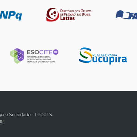
gia e Sociedade - PPGCTS
BR